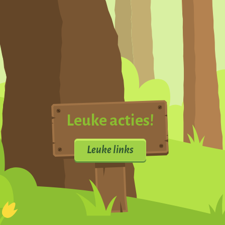
Leuke acties!
Leuke links