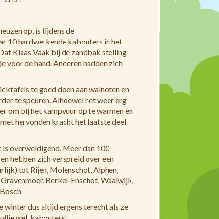
euzen op, is tijdens de
ar 10 hardwerkende kabouters in het
 Dat Klaas Vaak bij de zandbak stelling
je voor de hand. Anderen hadden zich
icktafels te goed doen aan walnoten en
der te speuren. Alhoewel het weer erg
ker om bij het kampvuur op te warmen en
 met hervonden kracht het laatste deel
t is overweldigend. Meer dan 100
en hebben zich verspreid over een
rlijk) tot Rijen, Molenschot, Alphen,
’s-Gravenmoer, Berkel-Enschot, Waalwijk,
 Bosch.
winter dus altijd ergens terecht als ze
llie wel, kabouters!