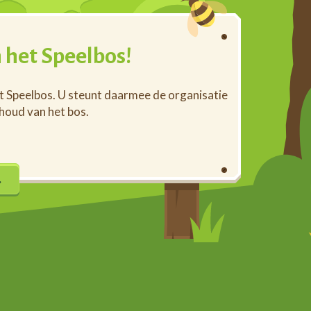
 het Speelbos!
et Speelbos. U steunt daarmee de organisatie
rhoud van het bos.
…