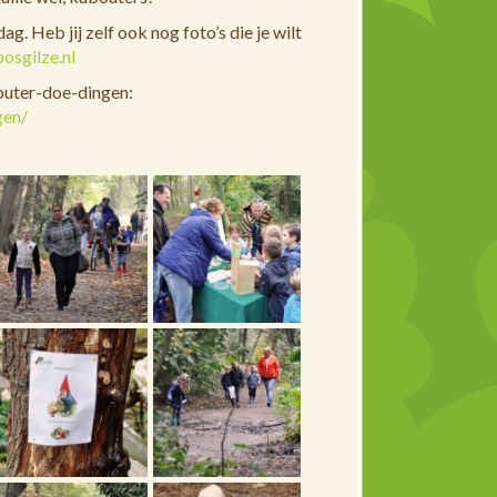
g. Heb jij zelf ook nog foto’s die je wilt
osgilze.nl
outer-doe-dingen:
gen/