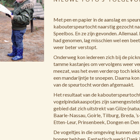
Met pen en papier in de aanslag en speurn
kabouterspeurtocht naarstig gezocht na
Speelbos. En ze zijn gevonden. Allemaal.
had genomen, lag misschien wel een beet
weer beter verstopt.
Onderweg kon iedereen zich bij de pickn
tamme kastanjes om vervolgens weer ver
meezat, was het even verderop toch lek
een mandarijntje te snoepen. Daarna kon
van de speurtocht worden afgemaakt.
Het resultaat van de kabouterspeurtoch
vogelpindakaaspotjes zijn samengesteld 
gebied dat zich uitstrekt van Gilze (natuu
Baarle-Nassau, Goirle, Tilburg, Breda, 
Etten-Leur, Prinsenbeek, Dongen en Den
De vogeltjes in die omgeving kunnen deze 
honger hebben. Fantastisch werk! Dank ju