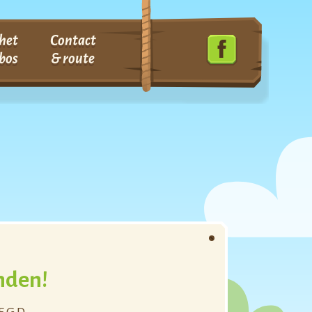
het
Contact
bos
& route
nden!
 G D .