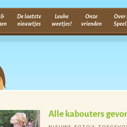
 &
De laatste
Leuke
Onze
Over 
gen
nieuwtjes
weetjes!
vrienden
Speel
Alle kabouters gevo
N I E U W E F O T O ‘ S T O E G E V O E