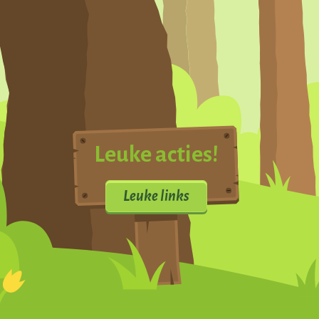
Leuke acties!
Leuke links