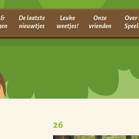
 &
De laatste
Leuke
Onze
Over 
gen
nieuwtjes
weetjes!
vrienden
Speel
26