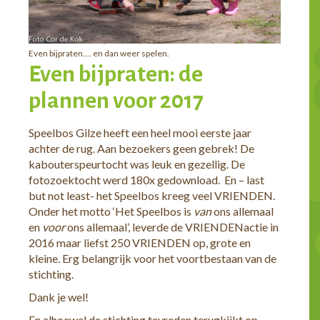
Even bijpraten.... en dan weer spelen.
Even bijpraten: de
plannen voor 2017
Speelbos Gilze heeft een heel mooi eerste jaar
achter de rug. Aan bezoekers geen gebrek! De
kabouterspeurtocht was leuk en gezellig. De
fotozoektocht werd 180x gedownload. En – last
but not least- het Speelbos kreeg veel VRIENDEN.
Onder het motto ‘Het Speelbos is
van
ons allemaal
en
voor
ons allemaal’, leverde de VRIENDENactie in
2016 maar liefst 250 VRIENDEN op, grote en
kleine. Erg belangrijk voor het voortbestaan van de
stichting.
Dank je wel!
En alhoewel de stichting tevreden terugkijkt op