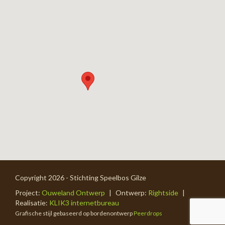
Copyright 2026 - Stichting Speelbos Gilze
Project:
Ouweland Ontwerp
|
Ontwerp:
Rightside
|
Realisatie:
KLIK3 internetbureau
Grafische stijl gebaseerd op bordenontwerp
Peerdrops