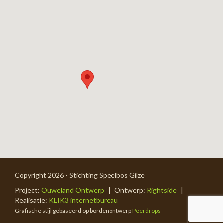
Copyright 2026 - Stichting Speelbos Gilze
Project:
Ouweland Ontwerp
|
Ontwerp:
Rightside
|
Realisatie:
KLIK3 internetbureau
Grafische stijl gebaseerd op bordenontwerp
Peerdrops