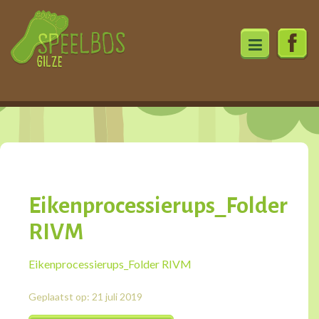
Ga
direct
naar
de
Eikenprocessierups_Folder
inhoud
RIVM
Eikenprocessierups_Folder RIVM
Geplaatst op: 21 juli 2019