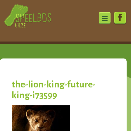
Ga
direct
naar
de
the-lion-king-future-
inhoud
king-i73599