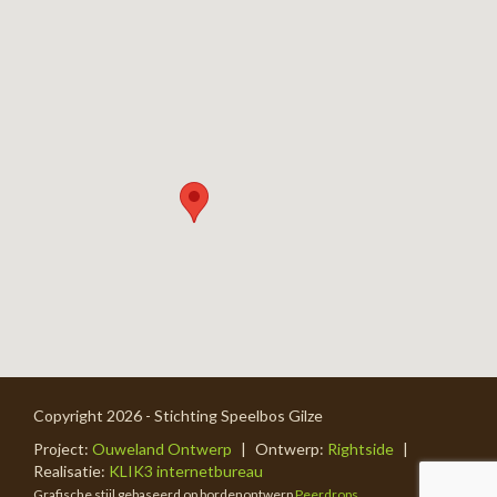
Copyright 2026 - Stichting Speelbos Gilze
Project:
Ouweland Ontwerp
|
Ontwerp:
Rightside
|
Realisatie:
KLIK3 internetbureau
Grafische stijl gebaseerd op bordenontwerp
Peerdrops