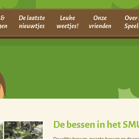
 &
De laatste
Leuke
Onze
Over 
gen
nieuwtjes
weetjes!
vrienden
Speel
De bessen in het SMU
De witte bessen, zwarte bessen en de rod