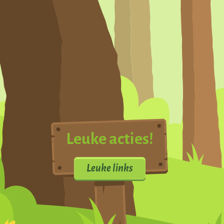
Leuke acties!
Leuke links