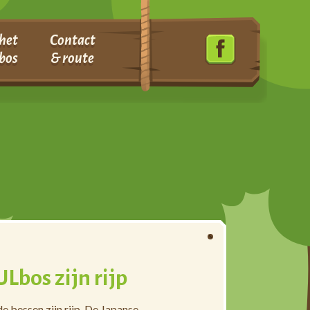
het
Contact
bos
& route
Lbos zijn rijp
e bessen zijn rijp. De Japanse