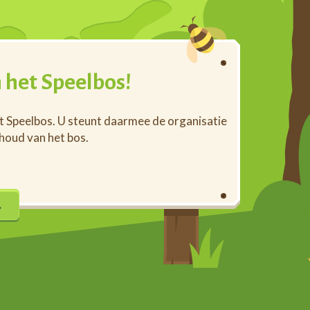
 het Speelbos!
et Speelbos. U steunt daarmee de organisatie
rhoud van het bos.
…