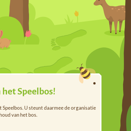
 het Speelbos!
et Speelbos. U steunt daarmee de organisatie
rhoud van het bos.