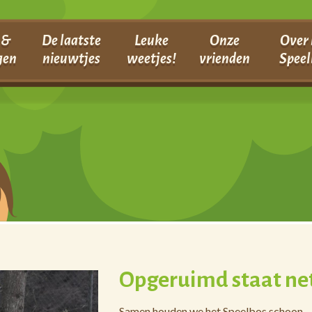
 &
De laatste
Leuke
Onze
Over 
gen
nieuwtjes
weetjes!
vrienden
Speel
Opgeruimd staat ne
Samen houden we het Speelbos schoon.