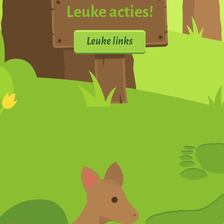
Leuke acties!
Leuke links