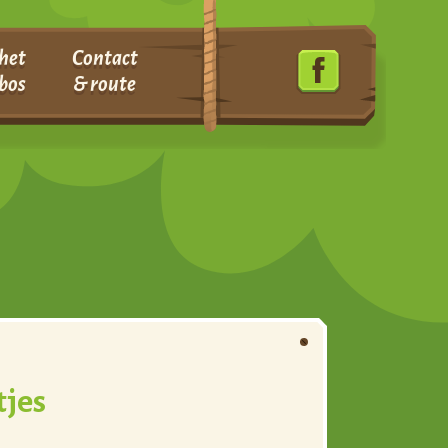
het
Contact
bos
& route
tjes