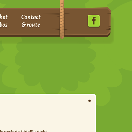
het
Contact
bos
& route
 periode tijdelijk dicht.