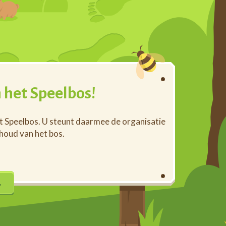
 het Speelbos!
et Speelbos. U steunt daarmee de organisatie
rhoud van het bos.
…