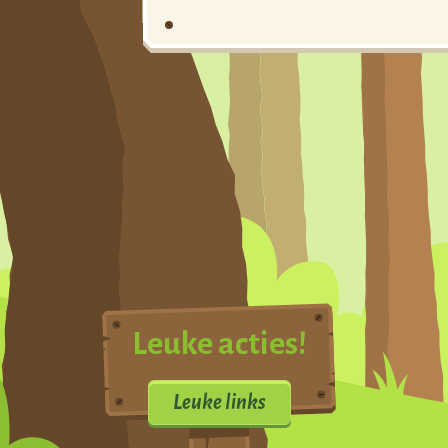
Leuke acties!
Leuke links