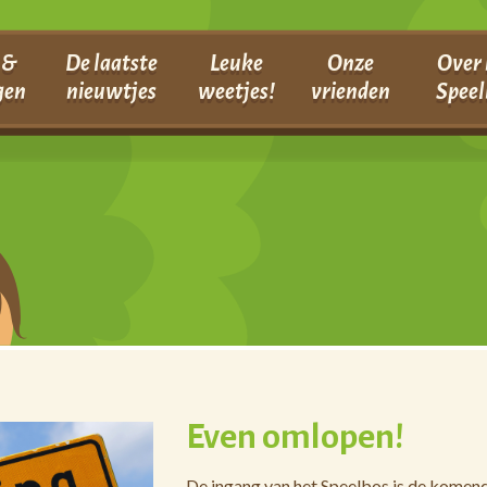
 &
De laatste
Leuke
Onze
Over 
gen
nieuwtjes
weetjes!
vrienden
Speel
Even omlopen!
De ingang van het Speelbos is de komende