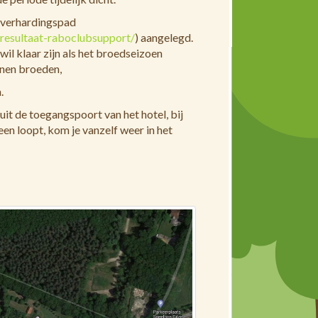
lfverhardingspad
-resultaat-raboclubsupport/
) aangelegd.
l klaar zijn als het broedseizoen
nnen broeden,
.
nuit de toegangspoort van het hotel, bij
en loopt, kom je vanzelf weer in het