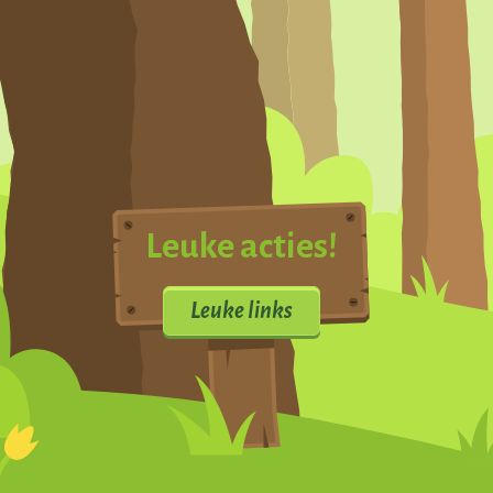
Leuke acties!
Leuke links