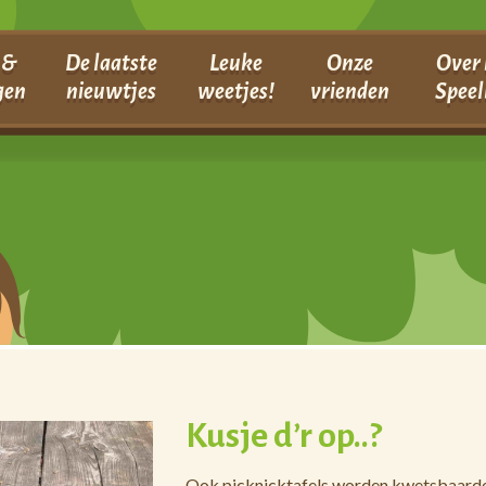
 &
De laatste
Leuke
Onze
Over 
gen
nieuwtjes
weetjes!
vrienden
Speel
Kusje d’r op..?
Ook picknicktafels worden kwetsbaarder