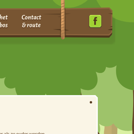
het
Contact
bos
& route
 als ze ouder worden.