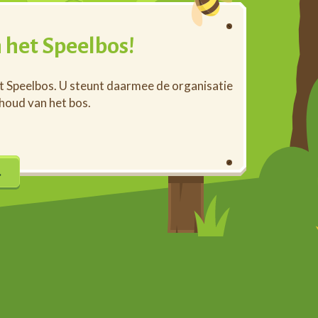
 het Speelbos!
et Speelbos. U steunt daarmee de organisatie
rhoud van het bos.
…