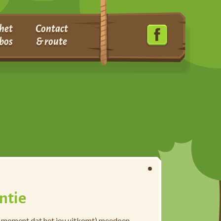
het
Contact
bos
& route
ntie
et moment dat het jou uitkomt) meedoen