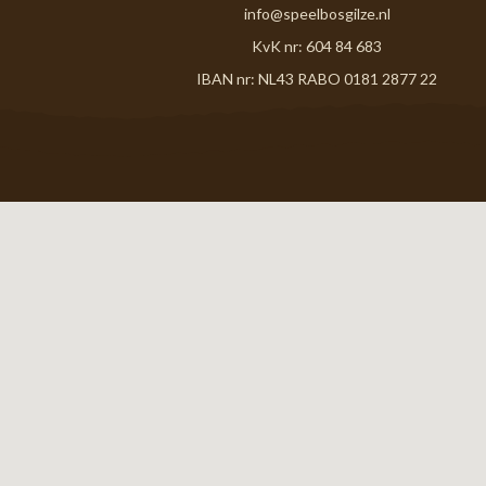
info@speelbosgilze.nl
KvK nr: 604 84 683
IBAN nr: NL43 RABO 0181 2877 22