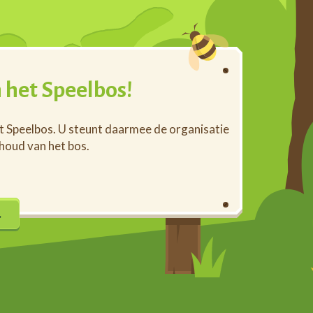
 het Speelbos!
et Speelbos. U steunt daarmee de organisatie
rhoud van het bos.
…