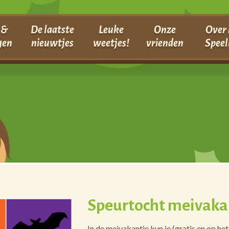
 &
De laatste
Leuke
Onze
Over 
gen
nieuwtjes
weetjes!
vrienden
Speel
Speurtocht meivaka
In de meivakantie kun je (gratis en op h