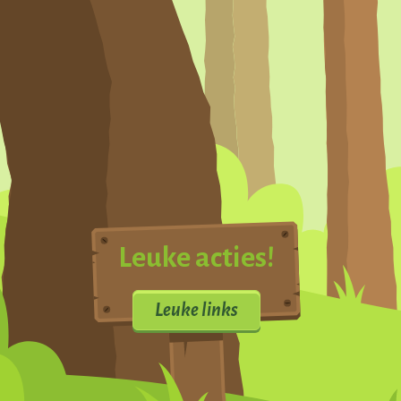
Leuke acties!
Leuke links