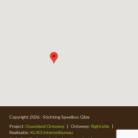
Copyright 2026 - Stichting Speelbos Gilze
Project:
Ouweland Ontwerp
|
Ontwerp:
Rightside
|
Realisatie:
KLIK3 internetbureau