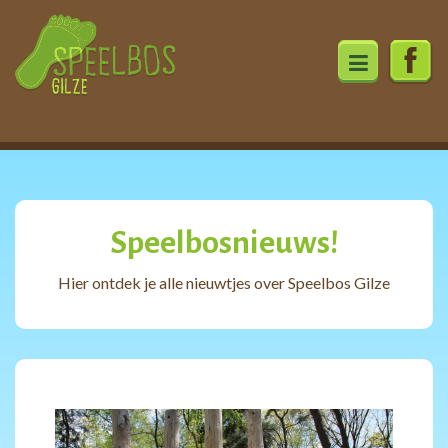
Ga
direct
Speelbosnieuws!
naar
de
Hier ontdek je alle nieuwtjes over Speelbos Gilze
inhoud