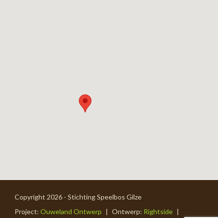
Copyright 2026 - Stichting Speelbos Gilze
Project:
Ouweland Ontwerp
|
Ontwerp:
Rightside
|