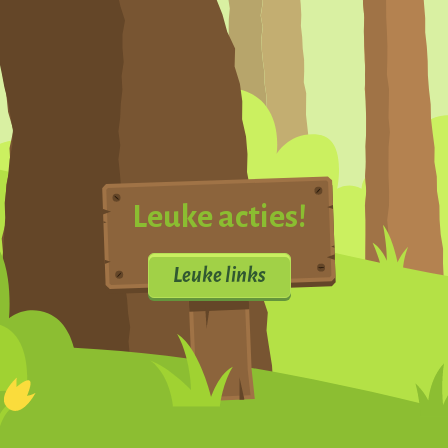
Leuke acties!
Leuke links