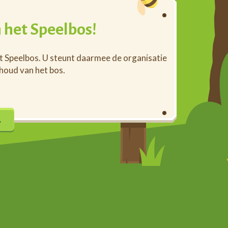
 het Speelbos!
et Speelbos. U steunt daarmee de organisatie
rhoud van het bos.
…