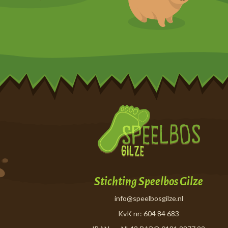
Stichting Speelbos Gilze
info@speelbosgilze.nl
KvK nr: 604 84 683