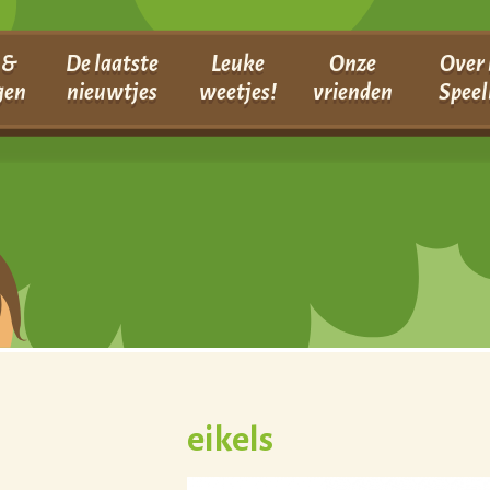
 &
De laatste
Leuke
Onze
Over 
gen
nieuwtjes
weetjes!
vrienden
Speel
eikels