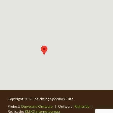
Copyright 2026 - Stichting Speelbos Gilze
Project:
Ouweland Ontwerp
|
Ontwerp:
Rightside
|
Realisatie:
KLIK3 internetbureau