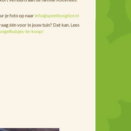
ur je foto op naar
info@speelbosgilze.nl
graag één voor in jouw tuin? Dat kan. Lees
vogelhuisjes-te-koop/