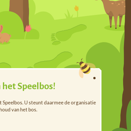
 het Speelbos!
et Speelbos. U steunt daarmee de organisatie
rhoud van het bos.