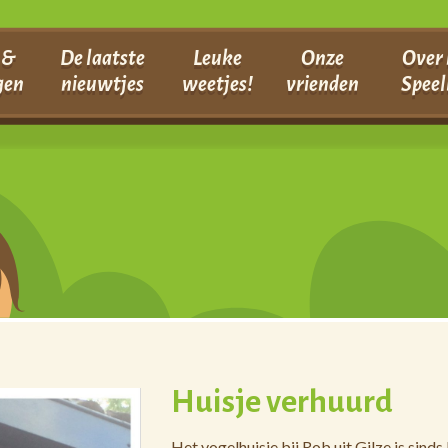
 &
De laatste
Leuke
Onze
Over 
gen
nieuwtjes
weetjes!
vrienden
Speel
Huisje verhuurd
Het vogelhuisje bij Rob uit Gilze is sind