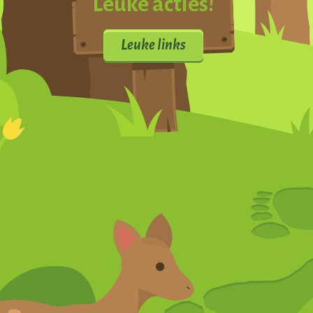
Leuke acties!
Leuke links