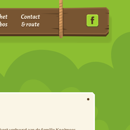
het
Contact
bos
& route
s kort verhuurd aan de familie Koolmees.